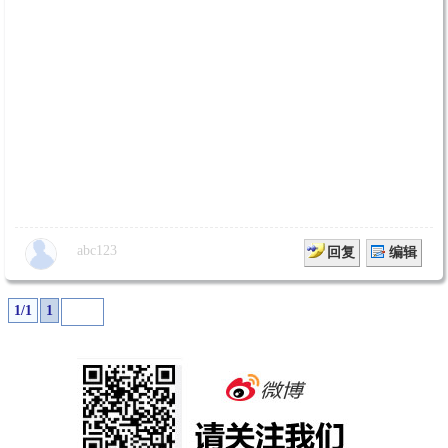
abc123
回复
编辑
1/1
1