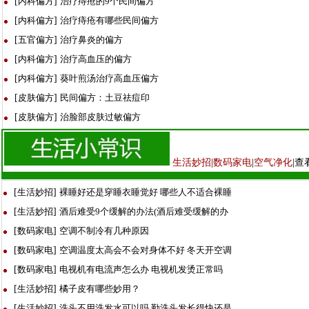
[
内科偏方
]
治疗痔疮的9个民间偏方
[
内科偏方
]
治疗痔疮有哪些民间偏方
[
五官偏方
]
治疗鼻炎的偏方
[
内科偏方
]
治疗高血压的偏方
[
内科偏方
]
葵叶煎汤治疗高血压偏方
[
皮肤偏方
]
民间偏方：土豆祛痘印
[
皮肤偏方
]
治脸部皮肤过敏偏方
生活妙招
|
数码
家
电
|
空气净化
|查
[
生活妙招
]
裸睡好还是穿睡衣睡觉好 哪些人不适合裸睡
[
生活妙招
]
酒后难受9个缓解的办法(酒后难受缓解的办
[
数码家电
]
空调不制冷有几种原因
[
数码家电
]
空调温度太高会不会对身体不好 冬天开空调
[
数码家电
]
电视机有电流声怎么办 电视机发烫正常吗
[
生活妙招
]
橘子皮有哪些妙用？
[
生活妙招
]
洗头不用洗发水可以吗 勤洗头发长得快还是