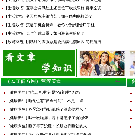
[
生活妙招
]
夏季空调风往上还是往下吹效果好 夏季空调
[
生活妙招
]
冬天患冻疮很痛苦，如何能彻底根治？
[
生活妙招
]
沉迷手机会折寿！教你7招合理使用手机
[
生活妙招
]
长时间戴口罩，如何避免生暗疮？
[
数码家电
]
刚洗好的衣服总是会沾满毛絮原因 简易清洁
（民间偏方网）营养美食
[
健康养生
]
“吃点再睡”还是“饿着睡”？这3
[
健康养生
]
睡觉也有“黄金时间”，不是11点
[
健康养生
]
冬季怎样预防流感？健康提示来了
[
健康养生
]
咽干喉咙痛，是不是感染了新冠KP
[
健康养生
]
睡了等于没睡！长期这样睡觉的人，
[
健康养生
]
为什么医生总让多喝水？能改善多种