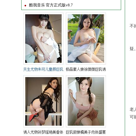
第
酷我音乐 官方正式版v8.7
第
不
第
疑
老
一
年
老
可
第