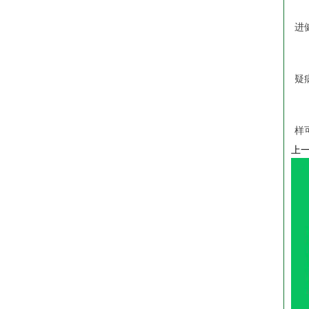
2
进
3
疑
4
样
上