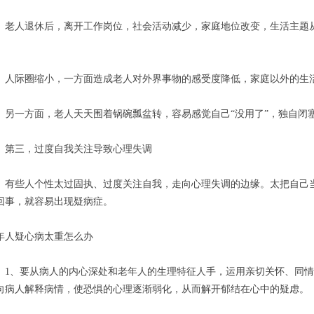
人退休后，离开工作岗位，社会活动减少，家庭地位改变，生活主题从
。
际圈缩小，一方面造成老人对外界事物的感受度降低，家庭以外的生活
一方面，老人天天围着锅碗瓢盆转，容易感觉自己“没用了”，独自闭
三，过度自我关注导致心理失调
些人个性太过固执、过度关注自我，走向心理失调的边缘。太把自己当
回事，就容易出现疑病症。
年人疑心病太重怎么办
、要从病人的内心深处和老年人的生理特征人手，运用亲切关怀、同情
向病人解释病情，使恐惧的心理逐渐弱化，从而解开郁结在心中的疑虑。