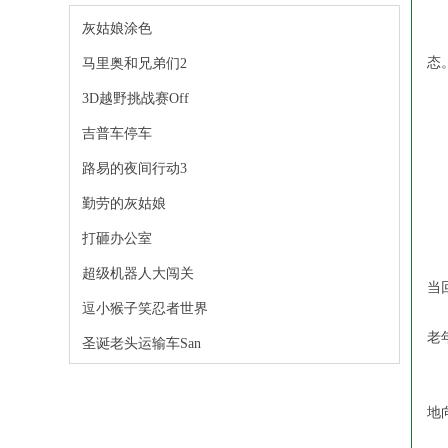
灰姑娘涂色
老
态
马里奥和兄弟们2
3D越野挑战赛Off
人
吉普车停车
另
路易的夜间行动3
勤劳的灰姑娘
第
打砸办公室
有
超级机器人大闯关
当
逗小猴子笑忍者世界
老
圣诞老头运输车San
1
地