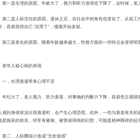
一是生理的原因。年龄大了，视力和听力渐渐也下降了，这时候，老人
二是人际交往的原因。退休之后，在社会中的角色也变化了。从前工作
好，容易觉得自己“没用了”，慢慢开始多疑。
三是老化的原因。随着年龄越来越大，性格方面的一些特点会变得明显
。
年人疑心病的表现
，生理衰退带来心理不安
纪大了，老人视力、听力衰退，对事物的判断力下降，容易凭主观猜
人感到身体状况出现衰退时，会产生心理恐慌。此外，一些与衰老有关的器
能是痴呆的前兆，经常有被偷、被害或得病的幻想，可能是精神障碍的征
二，人际圈缩小造成“无价值感”