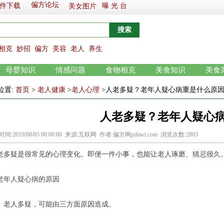
偏方论坛
件下载
曝 光 台
美女图片
相克
妙招
偏方
美容
老人
养生
母婴知识
情感问题
食物相克
美食知识
美食
位置:
首页
>
老人健康
>
老人心理
>人老多疑？老年人疑心病重是什么原
人老多疑？老年人疑心
间:2019/08/05 00:00:00 来源:互联网 作者:偏方网pifawi.com 浏览次数:2803
老多疑是很常见的心理变化。即便一件小事，也能让老人琢磨、猜忌很久
年人疑心病的原因
人多疑，可能由三方面原因造成。