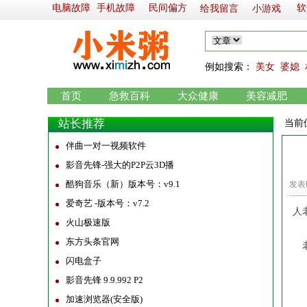
电脑故障
手机故障
民间偏方
软
给我留言
小游戏
例如
搜索：
美女
婆媳
首页
急救百科
大众健康
美容减肥
站长推荐
当前
伴曲一对一视频软件
影音先锋-强大的P2P云3D播
酷狗音乐（新）版本号：v9.1
发表时
爱奇艺 -版本号：v7.2
人
火山极速版
东方头条官网
老
闪电盒子
影音先锋 9.9.992 P2
老
加速浏览器(安全版)