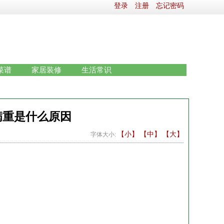
登录
注册
忘记密码
菜谱
家居装修
生活常识
因
病重是什么原因
【小】
【中】
【大】
字体大小:
。