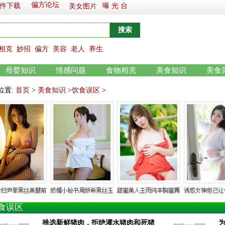
偏方论坛
件下载
曝 光 台
美女图片
相克
妙招
偏方
美容
老人
养生
母婴知识
情感问题
食物相克
美食知识
美食
位置:
首页
>
美食知识
>
饮食误区
>
食误区
挑选新鲜猪肉，拒绝灌水猪肉和死猪