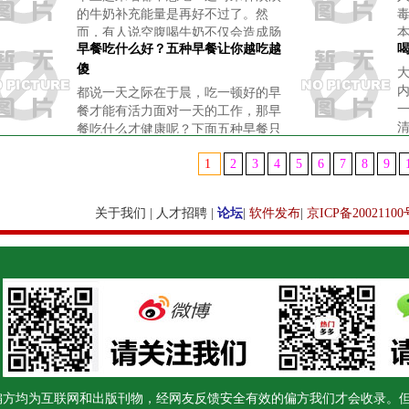
的牛奶补充能量是再好不过了。然
而，有人说空腹喝牛奶不仅会造成肠
早餐吃什么好？五种早餐让你越吃越
胃不适，而且还会影响蛋白质的吸
收，空腹时最好不要喝牛奶。事实真
傻
的是这样吗？空腹喝牛奶到底好不
都说一天之际在于晨，吃一顿好的早
好？“空腹喝牛
餐才能有活力面对一天的工作，那早
餐吃什么才健康呢？下面五种早餐只
会让你越吃越傻！
1
2
3
4
5
6
7
8
9
关于我们
|
人才招聘
|
论坛
|
软件发布
|
京ICP备20021100
偏方均为互联网和出版刊物，经网友反馈安全有效的偏方我们才会收录。