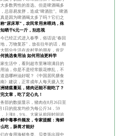
了大多数男性的首选。但是啤酒喝多
了，总容易发胖，造成“啤酒肚”。啤酒
肚真是因为啤酒喝太多了吗？它们之
间是不是存在直接联系？想要喝啤酒
人称“尿床草”，农民常用来喂鸡，殊
又该如何保证健康呢？
不知晒干6元一斤，别忽视
如今已经正式进入春季，俗话说“春回
大地，万物复苏”，放在往年的话，相
信大部分生活在农村里的朋友，肯定
如何挑选食用油 如何用油更科学
都会做一件事，那就是去野外走走，
欣赏一下春景，顺便挖一些野菜回来
居家生活中，看到超市里琳琅满目的
吃，不过今年情况有点特殊，可不能
食用油，你是不是经常眼花缭乱，不
随便
知道选哪种油好呢？《中国居民膳食
指南》建议，正常成年人每天摄入烹
油为25克或30克。但对于习惯高油
非洲猪瘟蔓延，猪肉还能不能吃了？
烹调的人群，如何用少量的油做出美
看完文章，吃了定心丸！
味菜
务部的数据显示，猪肉在8月26日至
月1日的批发均价为每公斤34．59
元，上涨8．9％。大家从前段时间追
海鲜中毒事件频发，专家提醒：海鲜
“水果自由”，到现在奢望“猪肉自
”。
这么吃，肠胃才能好
人们在食用海鲜鱼类、贝类等出现中