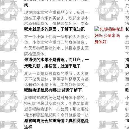
肉
现在国家非常注重食品安全，所以一
视
般在正规市场购买猪肉，吃起来基本
不会影响身体，但是即便如此，安全
喝水就尿多的原因，了解下涨知识
并不意味着质量，注水猪肉吃完之后
基本对人身体无害，要提高材料质
在一个小镇上住着一位年轻人叫做小
量，大厨们还是多长几个心眼比较
华。小华非常注重自己的身体健康，
好。
每天坚持喝足够的水，并且定期去医
院检查身体。
最通便的水果不是香蕉，而且它，一
天吃几颗，排宿便，肚腩平坦了
夏天一直是我最喜欢的季节，因为夏
天不仅风景好，更重要的是夏天有很
多新鲜的水果上市，不仅好吃营养，
喝酸梅汤禁忌有哪些 赶紧了解下
而且价格很便宜，大家遇到也可以多
买点食用。因为是夏天的缘故，为了
夏季喝些酸梅汤还是对身体不错的，
让自己有个好身材，我基本每天晚上
特别能消暑以及降肝火，但也要知道
都去跑几
就是喝酸梅汤的一些禁忌！那么喝酸
梅汤有哪些禁忌呢？今日就跟着一起
了解下吧。
感冒喝鸡汤会加重病情？真相竟然是
“
这样