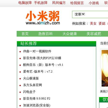
电脑故障
手机故障
民间偏方
软
给我留言
小游戏
例如
搜索：
美女
婆媳
首页
急救百科
大众健康
美容减肥
站长推荐
当前
伴曲一对一视频软件
影音先锋-强大的P2P云3D播
酷狗音乐（新）版本号：v9.1
爱奇艺 -版本号：v7.2
火山极速版
东方头条官网
闪电盒子
影音先锋 9.9.992 P2
饮
加速浏览器(安全版)