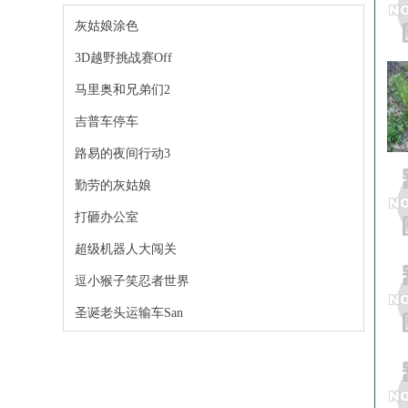
灰姑娘涂色
3D越野挑战赛Off
马里奥和兄弟们2
吉普车停车
路易的夜间行动3
勤劳的灰姑娘
打砸办公室
超级机器人大闯关
逗小猴子笑忍者世界
圣诞老头运输车San