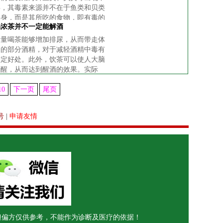
毒，其毒素来源并不在于鱼类和贝类
本身，而是其所吃的食物，即有毒的
喝浓茶并不一定能解酒
海洋藻类，也就是说这些海鲜的毒素
多存在于内脏内。建议吃货们在吃海
大量喝茶能够增加排尿，从而带走体
鲜的时候，一定要把内脏清除干净，
内的部分酒精，对于减轻酒精中毒有
以及最好
一定好处。此外，饮茶可以使人大脑
清醒，从而达到醒酒的效果。实际
上，喝浓茶不但不能解酒，而且会对
身体产生不良反应。
10
下一页
尾页
号
|
申请友情
但偏方仅供参考，不能作为诊断及医疗的依据！