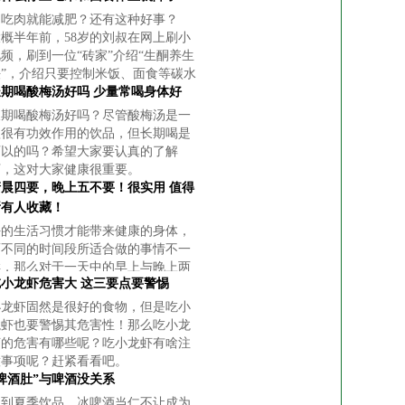
只吃肉就能减肥？还有这种好事？
大概半年前，58岁的刘叔在网上刷小
频，刷到一位“砖家”介绍“生酮养生
法”，介绍只要控制米饭、面食等碳水
的摄入，只通过肉类来获取能量，当
长期喝酸梅汤好吗 少量常喝身体好
身体缺乏葡萄糖供应的时候，身体就
长期喝酸梅汤好吗？尽管酸梅汤是一
款很有功效作用的饮品，但长期喝是
可以的吗？希望大家要认真的了解
下，这对大家健康很重要。
清晨四要，晚上五不要！很实用 值得
所有人收藏！
好的生活习惯才能带来健康的身体，
而不同的时间段所适合做的事情不一
样，那么对于一天中的早上与晚上两
吃小龙虾危害大 这三要点要警惕
个时间段，都适宜与不适宜做什么事
呢？
小龙虾固然是很好的食物，但是吃小
龙虾也要警惕其危害性！那么吃小龙
虾的危害有哪些呢？吃小龙虾有啥注
意事项呢？赶紧看看吧。
啤酒肚”与啤酒没关系
说到夏季饮品，冰啤酒当仁不让成为