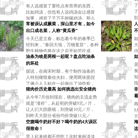
有人说感冒了要吃点有营养的东西，
比如鸡汤，但也有人说鸡汤会让感冒
加重，感冒了千万不能喝鸡汤。那么
常被误认成蕨菜，深山里才有，如今
感冒到底能不能喝鸡汤呢？
出口成名菜，人称“黄瓜香”
今天已是立春，标志着今年的春季已
经到来，“春回大地，万物复苏”，各种
野生植物也将在这之后开始茁壮成
油条为啥是两根一起呢？盘点吃油条
长，在这些茁壮生长的野生植物当
中，有一类特别受人们的喜爱，很多
的坏处
人会在这个时候驱车去农村野外及山
据说，在南宋时期，有个制作油条的
林里采摘
人特别痛恨秦侩夫妇，便用两块面捏
了俩小人儿贴在一起做出了油炸烩，
猪肉价历史最高 如何挑选出安全猪肉
调
透着那么解气，后来讹音成了现在的
油炸鬼。
从今年7月份到现在，猪肉的主流走势
就是“涨价”，从起初的突破9元／斤，
商
让人们大跌眼镜，到突破10元／斤，
9
到昨天大部分省份均价突破11元／
斤，今天又继续上涨了一些，但现在
空腹喝牛奶好不好？喝牛奶的4大误区
逐
人们都对猪肉价格上涨麻木了。进入
很致命！
由
早上起来啥都不想吃？这时来杯淡淡