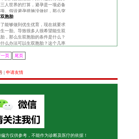
过三人世界的打算，避孕是一项必备
选项。假设避孕措施没做好，那么突
生双胞胎
如其来的孩子会让两个人都措手不
及。意外怀孕又暂时不想要孩子的
为了能够做到优生优育，现在就要求
话，只能去做人流，现在的医术先
只生一胎。导致很多人很希望能生双
进，虽有无痛法
胞胎，那么生双胞胎的条件是什么？
有什么办法可以生双胞胎？这个几率
有多大呢？今天你可以在这里找到你
想要的答案。
下一页
尾页
号
|
申请友情
但偏方仅供参考，不能作为诊断及医疗的依据！