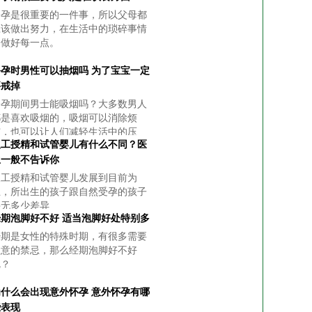
备孕是很重要的一件事，所以父母都
应该做出努力，在生活中的琐碎事情
中做好每一点。
备孕时男性可以抽烟吗 为了宝宝一定
要戒掉
备孕期间男士能吸烟吗？大多数男人
都是喜欢吸烟的，吸烟可以消除烦
恼，也可以让人们减轻生活中的压
人工授精和试管婴儿有什么不同？医
力，特别是在很多酒局上谈事情的时
候，但是处于备孕期的男性朋友来
生一般不告诉你
说，抽烟肯定是不好的。
人工授精和试管婴儿发展到目前为
止，所出生的孩子跟自然受孕的孩子
并无多少差异
经期泡脚好不好 适当泡脚好处特别多
经期是女性的特殊时期，有很多需要
注意的禁忌，那么经期泡脚好不好
呢？
为什么会出现意外怀孕 意外怀孕有哪
些表现