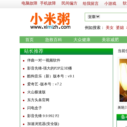
电脑故障
手机故障
民间偏方
软
给我留言
小游戏
例如
搜索：
美女
婆媳
首页
急救百科
大众健康
美容减肥
站长推荐
当前
伴曲一对一视频软件
影音先锋-强大的P2P云3D播
酷狗音乐（新）版本号：v9.1
爱奇艺 -版本号：v7.2
火山极速版
东方头条官网
闪电盒子
影音先锋 9.9.992 P2
备
加速浏览器(安全版)