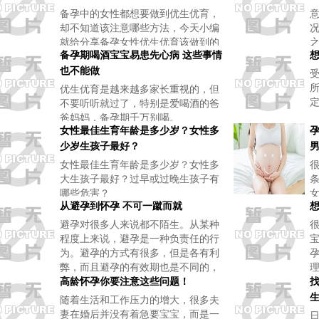
备孕中的女性都想要做到优生优育，
却不知道该注意哪些方法，今天小编
就给分享备孕女性优生优育该做到的
备孕期喝酒宝宝易患先心病 这些事情
六个点。
也不能做
优生优育是越来越多家长重视的，但
不要听听就过了，特别是爱喝酒的爸
爸妈妈，备孕期千万别喝。
女性最佳生育年龄是多少岁？女性多
少岁生孩子最好？
女性最佳生育年龄是多少岁？女性多
大生孩子最好？过早或过晚生孩子有
哪些危害？
从避孕到怀孕 不可一蹴而就
避孕对很多人来说都不陌生。从某种
程度上来说，避孕是一种负责任的行
为。避孕的方式有很多，但是各有利
弊，而且避孕的有效期也是不同的，
当夫妻两个人准备怀孕时，从避孕到
高龄怀孕你要注意这些问题！
怀孕，需要了解哪些呢？
随着生活和工作压力的增大，很多夫
妻在婚后并没有着急要宝宝，而是一