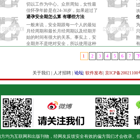
切以工作为中心。众所周知，女性最
佳怀孕年龄是在24-30岁，如果超过了
这个阶段，就属于高龄女性，不容易
避孕安全期怎么算 有哪些方法
怀孕。那么，高龄女性如何快速怀
一般来说，安全期跟每一个人的最短
孕？
月经周期和最长月经周期以及经期开
始的时间有很大的关系。事实上，安
全期并不是绝对安全，所以使用这种
方法并不是全部会成功的。那么避孕
安全期怎么算呢？
1
2
3
4
5
6
7
关于我们
|
人才招聘
|
论坛
|
软件发布
|
京ICP备20021100
偏方均为互联网和出版刊物，经网友反馈安全有效的偏方我们才会收录。