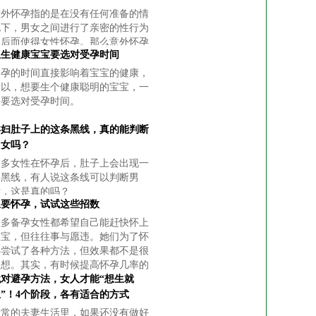
意外怀孕指的是在没有任何准备的情
况下，男女之间进行了亲密的性行为
之后而使得女性怀孕。那么意外怀孕
想生健康宝宝要选对受孕时间
了会有哪些表现呢？
受孕的时间直接影响着宝宝的健康，
所以，想要生个健康聪明的宝宝，一
定要选对受孕时间。
孕妇肚子上的这条黑线，真的能判断
男女吗？
很多女性在怀孕后，肚子上会出现一
条黑线，有人说这条线可以判断男
女，这是真的吗？
想要怀孕，试试这些招数
很多备孕女性都希望自己能赶快怀上
宝宝，但往往事与愿违。她们为了怀
孕尝试了各种方法，但效果都不是很
理想。其实，有时候提高怀孕几率的
方法也是非常简单的，我们一起看看
找对避孕方法，女人才能“想生就
吧！
生”！4个阶段，各有适合的方式
日常的夫妻生活里，如果还没有做好