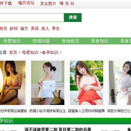
偏方论坛
件下载
曝 光 台
美女图片
相克
妙招
偏方
美容
老人
养生
母婴知识
情感问题
食物相克
美食知识
美食
位置:
首页
>
母婴知识
>
备孕知识
>
孕知识
该不该趁早要二胎 盲目要二胎的后果