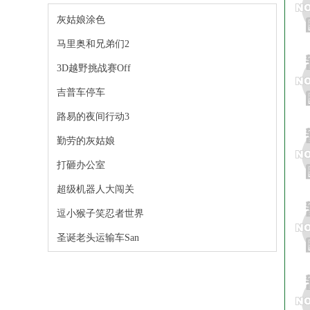
灰姑娘涂色
马里奥和兄弟们2
3D越野挑战赛Off
吉普车停车
路易的夜间行动3
勤劳的灰姑娘
打砸办公室
超级机器人大闯关
逗小猴子笑忍者世界
圣诞老头运输车San