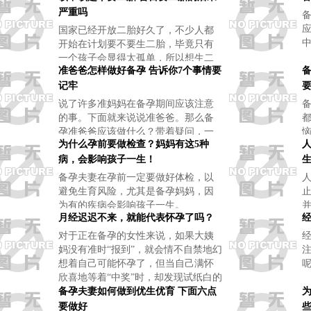
严重吗
国家已经开放二胎好久了，不少人都
开始在计划要不要生二胎，毕竟只有
一个孩子会显得太孤单，所以想生二
准爸爸怎样做好备孕 告诉你7个事情要
胎陪伴。那么，盲目要二胎的后果严
重
记牢
说了许多准妈妈在备孕期间应该注意
的事。下面就来说说准爸爸。那么备
孕准爸爸应该做什么？带着疑问，一
为什么孕前要做检查？妈妈有这5种
起来看看吧。 大家都知道，宝宝与妈
妈脐血相连，为了宝宝的健康，无论
病，会影响孩子一生！
备孕或是孕期，做妈妈的总是面临诸
备孕夫妻在孕前一定要做好体检，以
多禁忌
避免生育风险，尤其是备孕妈妈，因
为有的疾病会影响孩子一生。
月经迟迟不来，就能代表怀孕了吗？
对于正在备孕的女性来说，如果大姨
妈没有准时“报到”，就会情不自禁地幻
想着自己可能怀孕了，但当自己满怀
欣喜地等着“中奖”时，却发现试纸白的
发亮，到医院查血HCG后，仍然没有
备孕夫妻如何做到优生优育 下面六点
怀孕！
要做好