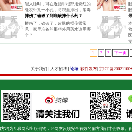
能入睡时，可在近指甲根部用烧红的
缝衣针扎一小孔，将积血排出，消毒
后加压包扎指甲。
摔伤了磕破了到底该抹什么药？
擦伤了，磕破了，皮肤的损伤很常
见，家里准备的那些外用药水该用哪
个？
1
2
3
下一页
关于我们
|
人才招聘
|
论坛
|
软件发布
|
京ICP备20021100
偏方均为互联网和出版刊物，经网友反馈安全有效的偏方我们才会收录。