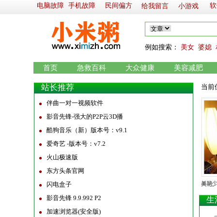
电脑故障
手机故障
民间偏方
软
给我留言
小游戏
例如
搜索：
美女
婆媳
首页
急救百科
大众健康
美容减肥
站长推荐
当前
伴曲一对一视频软件
影音先锋-强大的P2P云3D播
酷狗音乐（新）版本号：v9.1
爱奇艺 -版本号：v7.2
火山极速版
东方头条官网
闪电盒子
影音先锋 9.9.992 P2
生
加速浏览器(安全版)