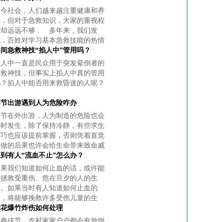
当今社会，人们越来越注重健康和养
生．但对于急救知识，大家的重视程
度却远远不够． 多年来，我们发
现，百姓对学习基本急救技能的热情
仅限于理论学习，不重视动手操作练
民间急救神技“掐人中”管用吗？
习，对关键知识也理解不清．生活中
掐人中一直是民众用于突发晕倒者的
需要用到的
急救神技，但事实上掐人中真的管用
吗？掐人中能否用来救昏迷的人呢？
春节出游遇到人为危险咋办
春节在外出游，人为制造的危险也会
随时发生，除了保持冷静，有些求生
技巧也应该提前掌握，否则凭着直觉
去做的后果也许会给生命带来致命威
胁。
到有人“流血不止”怎么办？
如果我们知道如何止血的话，或许能
够拯救受重伤、危在旦夕的人的生
命。如果当时有人知道如何止血的
话，将能够挽救许多受伤儿童的生
命。
烟花爆竹炸伤如何处理
新春佳节，农村家家户户都会有放烟