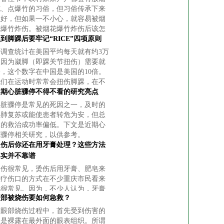
花、点爆竹的习俗，但习俗传承下来
虽好，但如果一不小心，就容易被烟
花爆竹炸伤。被烟花爆竹炸伤后该怎
么处理？下面，由外科专家为大家分
到脚踝后要牢记“RICE”四项原则
析一下。
据调查统计在美国平均每天就有约3万
人因为崴脚（即踝关节扭伤）需要就
诊，这个数字在中国是美国的10倍。
我们在运动时常常会扭伤脚踝，在不
太平整的道路上行走时，也常常能看
近期心脏骤停不得不看的研究亮点
到由于穿着高跟鞋或厚底鞋而扭到了
心脏骤停是常见的死因之一，及时的
踝关
心肺复苏或能使患者转危为安，但总
体的救治成功率偏低。下文是近期心
脏骤停相关研究，以供参考。
烫伤后你还在用牙膏处理？这些方法
其实并不靠谱
烫伤很常见，烫伤后用牙膏、肥皂来
治疗伤口的方式在不少重庆市民看来
也很常见。因为，不少人认为，牙膏
眼部被烧伤要如何急救？
可以使烫伤部位降温，可以缓解烫伤
的程度。
在眼部烧伤过程中，首先受到伤害的
总是裸露在最外面的眼表组织。所谓