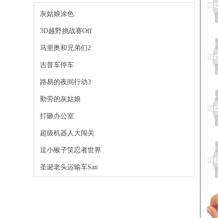
灰姑娘涂色
3D越野挑战赛Off
马里奥和兄弟们2
吉普车停车
路易的夜间行动3
勤劳的灰姑娘
打砸办公室
超级机器人大闯关
逗小猴子笑忍者世界
圣诞老头运输车San