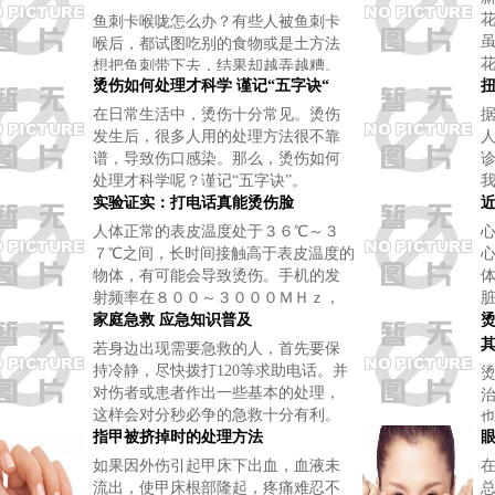
鱼刺卡喉咙怎么办？有些人被鱼刺卡
喉后，都试图吃别的食物或是土方法
想把鱼刺带下去，结果却越弄越糟。
烫伤如何处理才科学 谨记“五字诀“
扭
在日常生活中，烫伤十分常见。烫伤
发生后，很多人用的处理方法很不靠
谱，导致伤口感染。那么，烫伤如何
处理才科学呢？谨记“五字诀”。
实验证实：打电话真能烫伤脸
人体正常的表皮温度处于３６℃～３
７℃之间，长时间接触高于表皮温度的
物体，有可能会导致烫伤。手机的发
射频率在８００～３０００ＭＨｚ，
这个频率的电磁波直接作用在皮肤表
家庭急救 应急知识普及
面，在一定强度下会产生热效应，使
若身边出现需要急救的人，首先要保
皮肤表
持冷静，尽快拨打120等求助电话。并
对伤者或患者作出一些基本的处理，
这样会对分秒必争的急救十分有利。
指甲被挤掉时的处理方法
如果因外伤引起甲床下出血，血液未
流出，使甲床根部隆起，疼痛难忍不