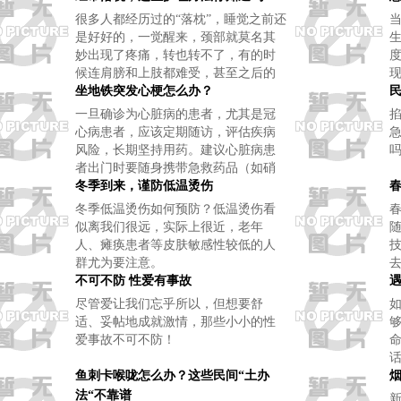
很多人都经历过的“落枕”，睡觉之前还
是好好的，一觉醒来，颈部就莫名其
妙出现了疼痛，转也转不了，有的时
候连肩膀和上肢都难受，甚至之后的
几天脖子也一直处于僵硬状态和持续
坐地铁突发心梗怎么办？
疼痛中。是什么引起落枕呢？
一旦确诊为心脏病的患者，尤其是冠
心病患者，应该定期随访，评估疾病
风险，长期坚持用药。建议心脏病患
者出门时要随身携带急救药品（如硝
酸酯类）和“身份卡”[ 如出院小结、起
冬季到来，谨防低温烫伤
搏器（或支架）信息、联系人和方式]
冬季低温烫伤如何预防？低温烫伤看
似离我们很远，实际上很近，老年
人、瘫痪患者等皮肤敏感性较低的人
群尤为要注意。
不可不防 性爱有事故
遇
尽管爱让我们忘乎所以，但想要舒
适、妥帖地成就激情，那些小小的性
爱事故不可不防！
鱼刺卡喉咙怎么办？这些民间“土办
法“不靠谱