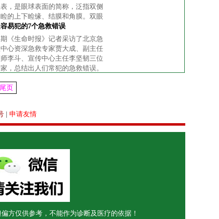
眼表，是眼球表面的简称，泛指双侧
眼睑的上下睑缘、结膜和角膜。双眼
对人至关重要。
最容易犯的7个急救错误
本期《生命时报》记者采访了北京急
救中心资深急救专家贾大成、副主任
医师李斗、宣传中心主任李坚韧三位
专家，总结出人们常犯的急救错误。
尾页
号
|
申请友情
但偏方仅供参考，不能作为诊断及医疗的依据！