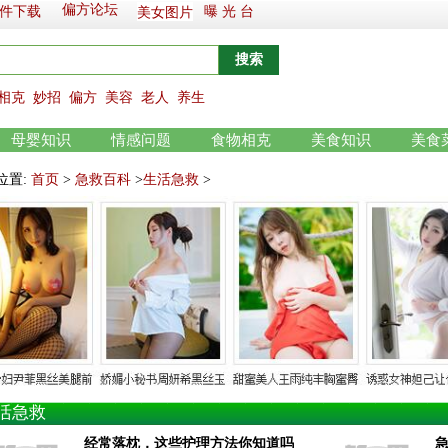
偏方论坛
件下载
曝 光 台
美女图片
相克
妙招
偏方
美容
老人
养生
母婴知识
情感问题
食物相克
美食知识
美食
位置:
首页
>
急救百科
>
生活急救
>
活急救
经常落枕，这些护理方法你知道吗