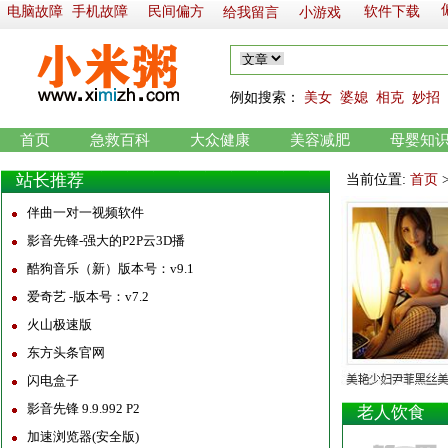
电脑故障
手机故障
民间偏方
软件下载
给我留言
小游戏
例如
搜索：
美女
婆媳
相克
妙招
首页
急救百科
大众健康
美容减肥
母婴知
站长推荐
当前位置:
首页
伴曲一对一视频软件
影音先锋-强大的P2P云3D播
酷狗音乐（新）版本号：v9.1
爱奇艺 -版本号：v7.2
火山极速版
东方头条官网
闪电盒子
影音先锋 9.9.992 P2
老人饮食
加速浏览器(安全版)