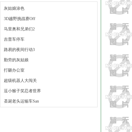
灰姑娘涂色
3D越野挑战赛Off
马里奥和兄弟们2
吉普车停车
路易的夜间行动3
勤劳的灰姑娘
打砸办公室
超级机器人大闯关
逗小猴子笑忍者世界
圣诞老头运输车San