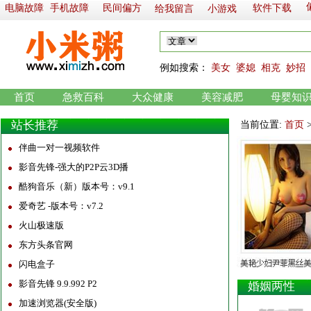
电脑故障
手机故障
民间偏方
软件下载
给我留言
小游戏
例如
搜索：
美女
婆媳
相克
妙招
首页
急救百科
大众健康
美容减肥
母婴知
站长推荐
当前位置:
首页
伴曲一对一视频软件
影音先锋-强大的P2P云3D播
酷狗音乐（新）版本号：v9.1
爱奇艺 -版本号：v7.2
火山极速版
东方头条官网
闪电盒子
影音先锋 9.9.992 P2
婚姻两性
加速浏览器(安全版)