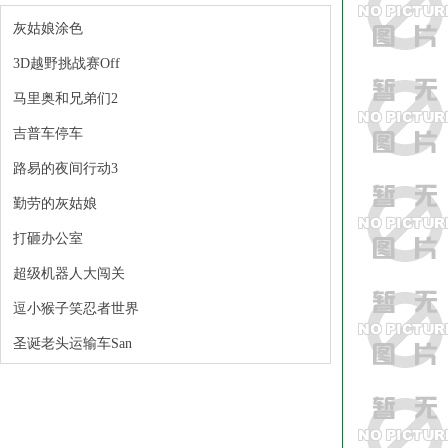
灰姑娘涂色
3D越野挑战赛Off
马里奥和兄弟们2
吉普车停车
路易的夜间行动3
勤劳的灰姑娘
打砸办公室
超级机器人大闯关
逗小猴子笑忍者世界
圣诞老头运输车San