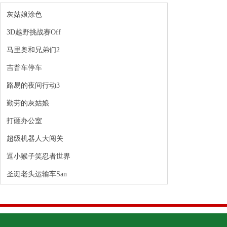
灰姑娘涂色
3D越野挑战赛Off
马里奥和兄弟们2
吉普车停车
路易的夜间行动3
勤劳的灰姑娘
打砸办公室
超级机器人大闯关
逗小猴子笑忍者世界
圣诞老头运输车San