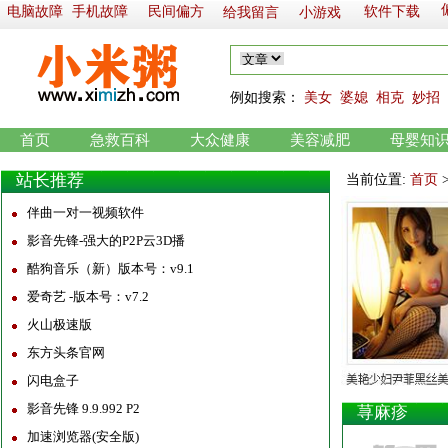
电脑故障
手机故障
民间偏方
软件下载
给我留言
小游戏
例如
搜索：
美女
婆媳
相克
妙招
首页
急救百科
大众健康
美容减肥
母婴知
站长推荐
当前位置:
首页
伴曲一对一视频软件
影音先锋-强大的P2P云3D播
酷狗音乐（新）版本号：v9.1
爱奇艺 -版本号：v7.2
火山极速版
东方头条官网
闪电盒子
影音先锋 9.9.992 P2
荨麻疹
加速浏览器(安全版)