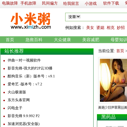
电脑故障
手机故障
民间偏方
软件下载
给我留言
小游戏
例如
搜索：
美女
婆媳
相克
妙招
首页
急救百科
大众健康
美容减肥
母婴知
站长推荐
当前位置:
首页
伴曲一对一视频软件
影音先锋-强大的P2P云3D播
酷狗音乐（新）版本号：v9.1
爱奇艺 -版本号：v7.2
火山极速版
东方头条官网
闪电盒子
影音先锋 9.9.992 P2
黑药品
加速浏览器(安全版)