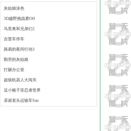
灰姑娘涂色
3D越野挑战赛Off
马里奥和兄弟们2
吉普车停车
路易的夜间行动3
勤劳的灰姑娘
打砸办公室
超级机器人大闯关
逗小猴子笑忍者世界
圣诞老头运输车San